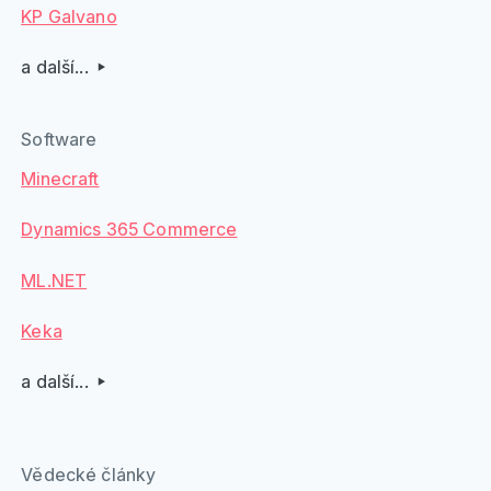
KP Galvano
a další...
Software
Minecraft
Dynamics 365 Commerce
ML.NET
Keka
a další...
Vědecké články