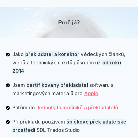
Proč já?
Jako
překladatel a korektor
vědeckých článků,
webů a technických textů působím už
od roku
2014
Jsem
certifikovaný překladatel
softwaru a
marketingových materiálů pro
Apple
Patřím do
Jednoty tlumočníků a překladatelů
Při překladu používám
špičkové překladatelské
prostředí
SDL Trados Studio