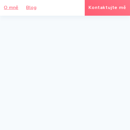
O mně
Blog
Kontaktujte mě