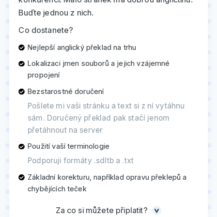
Buďte jednou z nich.
Co dostanete?
Nejlepší anglický překlad na trhu
Váš email:
Lokalizaci jmen souborů a jejich vzájemné
propojení
Odesláno!
Moc vám děkuji za využití mých služeb
Bezstarostné doručení
Do pár minut by vám měl přijít e-mail z adresy
ja@davidbures.cz
Vyberte si službu
Pošlete mi vaši stránku a text si z ní vytáhnu
Nic mi nepřišlo
sám. Doručený překlad pak stačí jenom
Překlad
Korektura
Tlumočení
přetáhnout na server
Použití vaší terminologie
Nebo volejte na 702 131 276
Podporuji formáty .sdltb a .txt
Jak zacházím s vašimi údaji?
Základní korekturu, například opravu překlepů a
chybějících teček
Za co si můžete připlatit?