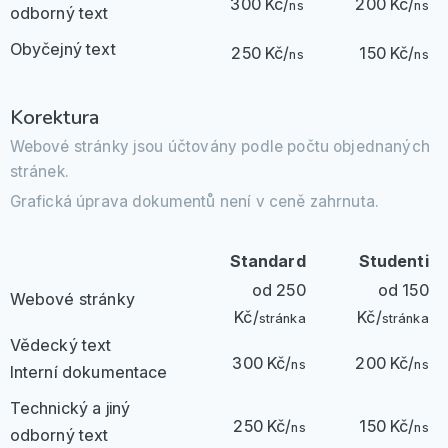
300 Kč/
200 Kč/
ns
ns
odborný text
Obyčejný text
250 Kč/
150 Kč/
ns
ns
Korektura
Webové stránky jsou účtovány podle počtu objednaných
stránek.
Grafická úprava dokumentů není v ceně zahrnuta.
Standard
Studenti
od 250
od 150
Webové stránky
Kč/
Kč/
stránka
stránka
Vědecký text
300 Kč/
200 Kč/
ns
ns
Interní dokumentace
Technický a jiný
250 Kč/
150 Kč/
ns
ns
odborný text